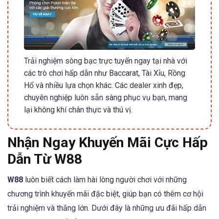
Trải nghiệm sòng bạc trực tuyến ngay tại nhà với
các trò chơi hấp dẫn như Baccarat, Tài Xỉu, Rồng
Hổ và nhiều lựa chọn khác. Các dealer xinh đẹp,
chuyên nghiệp luôn sẵn sàng phục vụ bạn, mang
lại không khí chân thực và thú vị.
Nhận Ngay Khuyến Mãi Cực Hấp
Dẫn Từ W88
W88
luôn biết cách làm hài lòng người chơi với những
chương trình khuyến mãi đặc biệt, giúp bạn có thêm cơ hội
trải nghiệm và thắng lớn. Dưới đây là những ưu đãi hấp dẫn