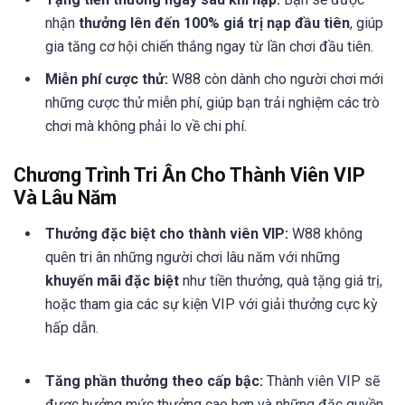
nhận
thưởng lên đến 100% giá trị nạp đầu tiên
, giúp
gia tăng cơ hội chiến thắng ngay từ lần chơi đầu tiên.
Miễn phí cược thử:
W88 còn dành cho người chơi mới
những cược thử miễn phí, giúp bạn trải nghiệm các trò
chơi mà không phải lo về chi phí.
Chương Trình Tri Ân Cho Thành Viên VIP
Và Lâu Năm
Thưởng đặc biệt cho thành viên VIP:
W88 không
quên tri ân những người chơi lâu năm với những
khuyến mãi đặc biệt
như tiền thưởng, quà tặng giá trị,
hoặc tham gia các sự kiện VIP với giải thưởng cực kỳ
hấp dẫn.
Tăng phần thưởng theo cấp bậc:
Thành viên VIP sẽ
được hưởng mức thưởng cao hơn và những đặc quyền