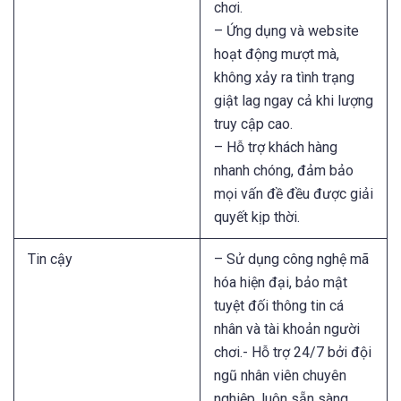
chơi.
– Ứng dụng và website
hoạt động mượt mà,
không xảy ra tình trạng
giật lag ngay cả khi lượng
truy cập cao.
– Hỗ trợ khách hàng
nhanh chóng, đảm bảo
mọi vấn đề đều được giải
quyết kịp thời.
Tin cậy
– Sử dụng công nghệ mã
hóa hiện đại, bảo mật
tuyệt đối thông tin cá
nhân và tài khoản người
chơi.- Hỗ trợ 24/7 bởi đội
ngũ nhân viên chuyên
nghiệp, luôn sẵn sàng