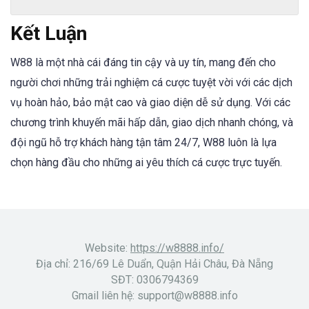
Kết Luận
W88 là một nhà cái đáng tin cậy và uy tín, mang đến cho
người chơi những trải nghiệm cá cược tuyệt vời với các dịch
vụ hoàn hảo, bảo mật cao và giao diện dễ sử dụng. Với các
chương trình khuyến mãi hấp dẫn, giao dịch nhanh chóng, và
đội ngũ hỗ trợ khách hàng tận tâm 24/7, W88 luôn là lựa
chọn hàng đầu cho những ai yêu thích cá cược trực tuyến.
Website:
https://w8888.info/
Địa chỉ: 216/69 Lê Duẩn, Quận Hải Châu, Đà Nẵng
SĐT: 0306794369
Gmail liên hệ:
support@w8888.info