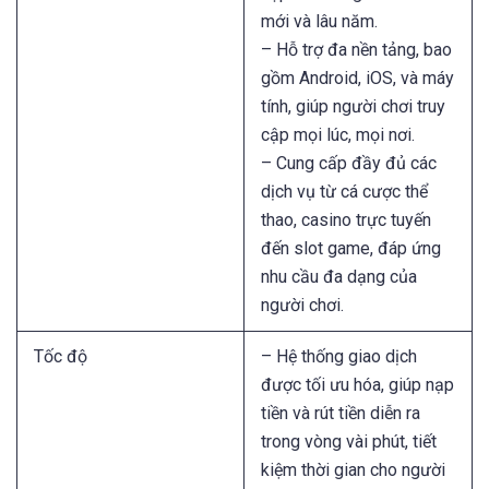
mới và lâu năm.
– Hỗ trợ đa nền tảng, bao
gồm Android, iOS, và máy
tính, giúp người chơi truy
cập mọi lúc, mọi nơi.
– Cung cấp đầy đủ các
dịch vụ từ cá cược thể
thao, casino trực tuyến
đến slot game, đáp ứng
nhu cầu đa dạng của
người chơi.
Tốc độ
– Hệ thống giao dịch
được tối ưu hóa, giúp nạp
tiền và rút tiền diễn ra
trong vòng vài phút, tiết
kiệm thời gian cho người