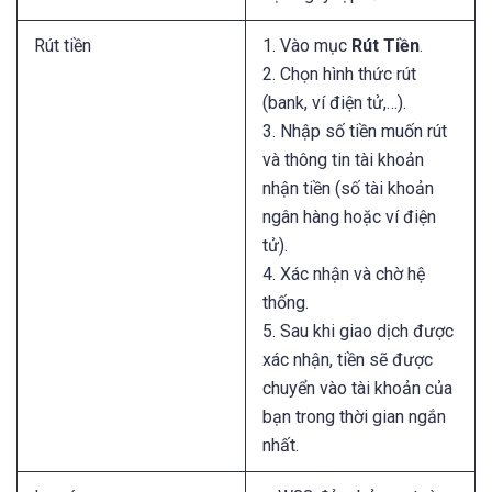
Rút tiền
1. Vào mục
Rút Tiền
.
2. Chọn hình thức rút
(bank, ví điện tử,…).
3. Nhập số tiền muốn rút
và thông tin tài khoản
nhận tiền (số tài khoản
ngân hàng hoặc ví điện
tử).
4. Xác nhận và chờ hệ
thống.
5. Sau khi giao dịch được
xác nhận, tiền sẽ được
chuyển vào tài khoản của
bạn trong thời gian ngắn
nhất.