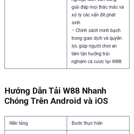
giải đáp mọi thắc mắc và
xử lý các vấn đề phát
sinh.
– Chính sách minh bạch
trong giao dịch và quyền
lợi, giúp người chơi an
tâm tận hưởng trải
nghiệm cá cược tại W88.
Hướng Dẫn Tải W88 Nhanh
Chóng Trên Android và iOS
Nền tảng
Bước thực hiện