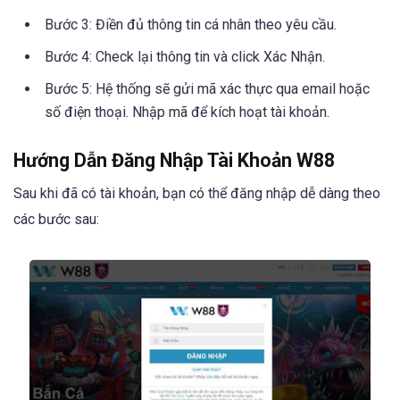
Bước 3: Điền đủ thông tin cá nhân theo yêu cầu.
Bước 4: Check lại thông tin và click Xác Nhận.
Bước 5: Hệ thống sẽ gửi mã xác thực qua email hoặc
số điện thoại. Nhập mã để kích hoạt tài khoản.
Hướng Dẫn Đăng Nhập Tài Khoản W88
Sau khi đã có tài khoản, bạn có thể đăng nhập dễ dàng theo
các bước sau: