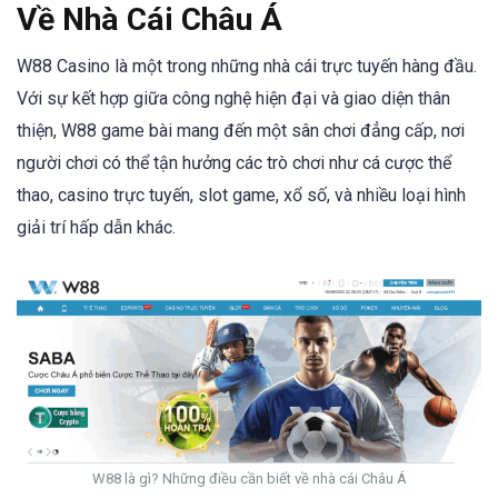
Về Nhà Cái Châu Á
W88 Casino là một trong những nhà cái trực tuyến hàng đầu.
Với sự kết hợp giữa công nghệ hiện đại và giao diện thân
thiện, W88 game bài mang đến một sân chơi đẳng cấp, nơi
người chơi có thể tận hưởng các trò chơi như cá cược thể
thao, casino trực tuyến, slot game, xổ số, và nhiều loại hình
giải trí hấp dẫn khác.
W88 là gì? Những điều cần biết về nhà cái Châu Á