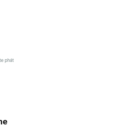
te phát
me