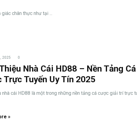
giác chân thực như tại ...
, 2025
0
 Thiệu Nhà Cái HD88 – Nền Tảng Cá
 Trực Tuyến Uy Tín 2025
ệu nhà cái HD88 là một trong những nền tảng cá cược giải trí trực 
re »