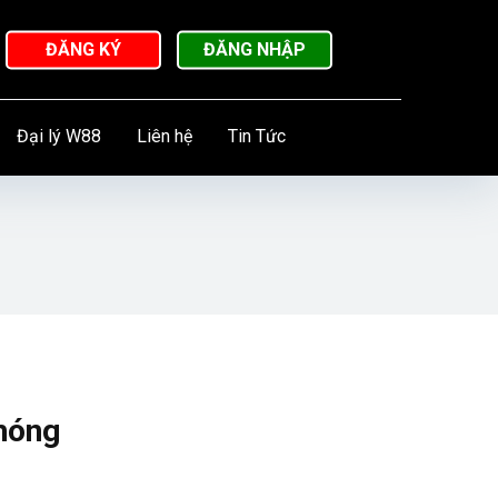
ĐĂNG KÝ
ĐĂNG NHẬP
Đại lý W88
Liên hệ
Tin Tức
hóng