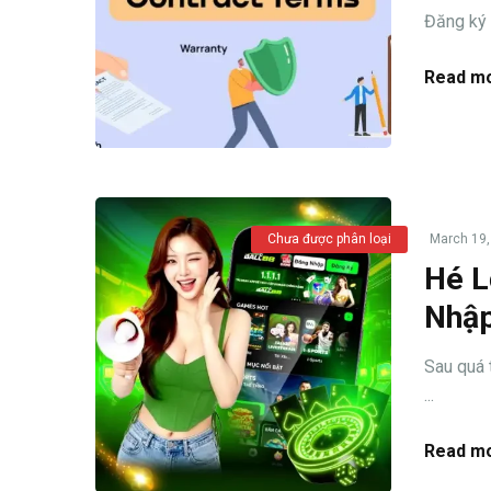
Đăng ký 
Read mo
Chưa được phân loại
March 19,
Hé L
Nhập
Sau quá 
...
Read mo