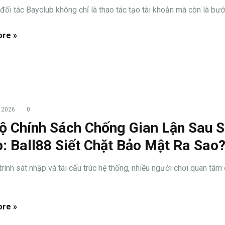
đối tác Bayclub không chỉ là thao tác tạo tài khoản mà còn là bước 
re »
 2026
0
ộ Chính Sách Chống Gian Lận Sau S
: Ball88 Siết Chặt Bảo Mật Ra Sao
trình sát nhập và tái cấu trúc hệ thống, nhiều người chơi quan tâm
re »