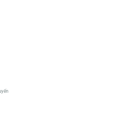
tuyến