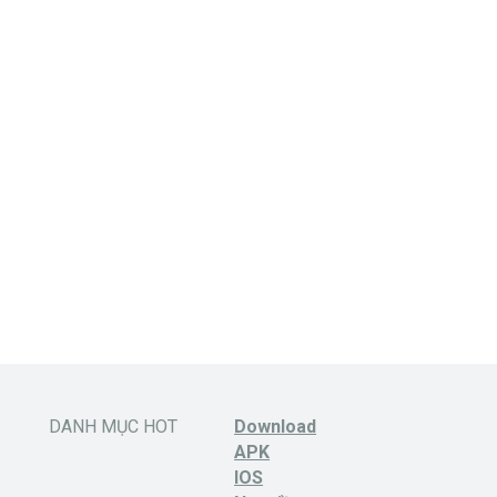
DANH MỤC HOT
Download
APK
IOS