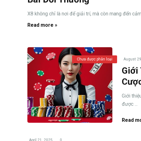
X8 không chỉ là nơi để giải trí, mà còn mang đến cảm 
Read more »
Chưa được phân loại
August 29
Giới
Cược
Giới thi
được ...
Read mo
April 21, 2025
0