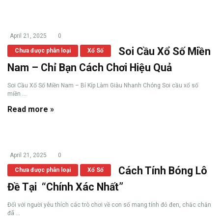
April 21, 2025
0
Soi Cầu Xổ Số Miền
Chưa được phân loại
Xổ Số
Nam – Chỉ Bạn Cách Chơi Hiệu Quả
Soi Cầu Xổ Số Miền Nam – Bí Kíp Làm Giàu Nhanh Chóng Soi cầu xổ số
miền ...
Read more »
April 21, 2025
0
Cách Tính Bóng Lô
Chưa được phân loại
Xổ Số
Đề Tại “Chính Xác Nhất”
Đối với người yêu thích các trò chơi về con số mang tính đỏ đen, chắc chắn
đã ...