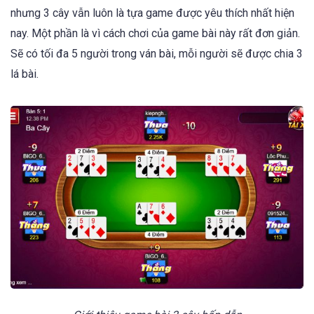
nhưng 3 cây vẫn luôn là tựa game được yêu thích nhất hiện
nay. Một phần là vì cách chơi của game bài này rất đơn giản.
Sẽ có tối đa 5 người trong ván bài, mỗi người sẽ được chia 3
lá bài.