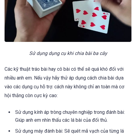
Sử dụng dụng cụ khi chia bài ba cây
Các kỹ thuật tráo bài hay cô bài có thể sẽ quá khó đối với
nhiều anh em. Nếu vậy hãy thử áp dụng cách chia bài dựa
vào các dụng cụ hỗ trợ. cách này không chỉ an toàn mà cơ
hội thắng còn cực kỳ cao:
Sử dụng kính áp tròng chuyên nghiệp trong đánh bài:
Giúp anh em nhìn thấu các lá bài của đối thủ.
Sử dụng máy đánh bài: Sẽ quét mã vạch của từng lá