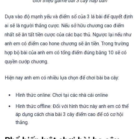
Giới thiệu game bài 3 cây hấp dẫn
Dựa vào độ mạnh yếu và điểm số của 3 lá bài để quyết định
ai sẽ là người thắng cược. Nếu sở hữu chương cao điểm
nhất sẽ ăn tất tiền cược của các bạc thủ. Ngược lại nếu như
anh em có điểm cao hone chương sẽ ăn tiền. Trong trường
hợp bộ bài của anh em có tổng điểm đúng bằng 10 sẽ có
quyền cướp chương.
Hiện nay anh em có nhiều lựa chọn để chơi bài ba cây:
Hình thức online: Chơi tại các nhà cái online
Hình thức offline: Đối với hình thức này anh em có thể
áp dụng cách chia bài 3 cây điểm cao để có cơ hội
thắng.