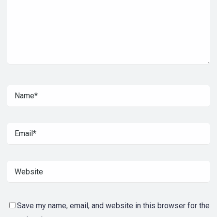
Save my name, email, and website in this browser for the