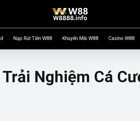
ad
Nạp Rút Tiền W88
Khuyến Mãi W88
Casino W88
Trải Nghiệm Cá Cượ