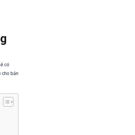
ng
sẽ có
u cho bản