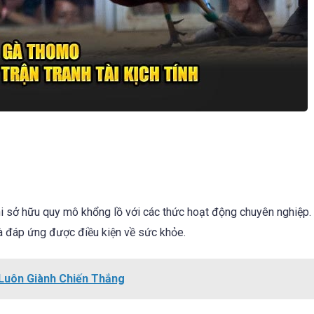
khi sở hữu quy mô khổng lồ với các thức hoạt động chuyên nghiệp
và đáp ứng được điều kiện về sức khỏe.
Luôn Giành Chiến Thắng