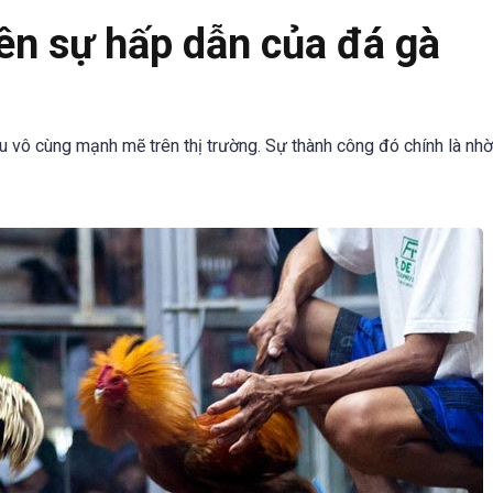
ên sự hấp dẫn của đá gà
u vô cùng mạnh mẽ trên thị trường. Sự thành công đó chính là nh