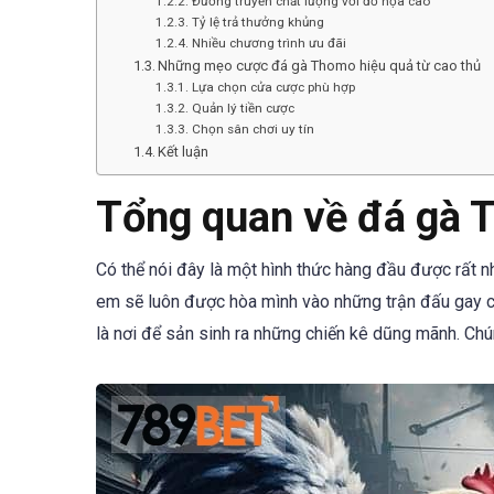
Đường truyền chất lượng với đồ họa cao
Tỷ lệ trả thưởng khủng
Nhiều chương trình ưu đãi
Những mẹo cược đá gà Thomo hiệu quả từ cao thủ
Lựa chọn cửa cược phù hợp
Quản lý tiền cược
Chọn sân chơi uy tín
Kết luận
Tổng quan về đá gà
Có thể nói đây là một hình thức hàng đầu được rất 
em sẽ luôn được hòa mình vào những trận đấu gay cấ
là nơi để sản sinh ra những chiến kê dũng mãnh. Ch