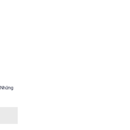
. Những