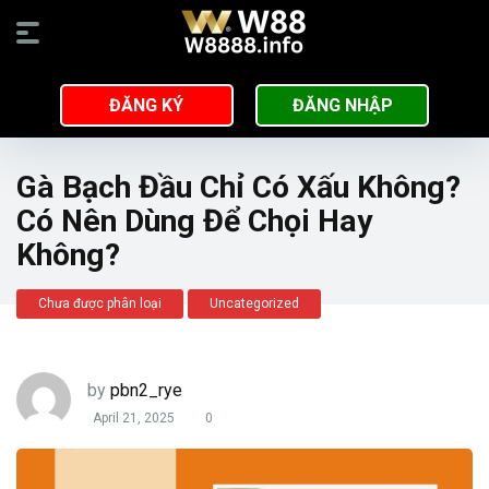
ĐĂNG KÝ
ĐĂNG NHẬP
Gà Bạch Đầu Chỉ Có Xấu Không?
Có Nên Dùng Để Chọi Hay
Không?
Chưa được phân loại
Uncategorized
by
pbn2_rye
April 21, 2025
0