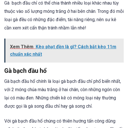
Gà bạch đầu chỉ có thể chia thành nhiều loại khác nhau tùy
thuộc vào số lượng móng trắng ở hai bên chân. Trong đó mỗi
loại gà đều có những đặc điểm, tài năng riêng; nên sư kê
cần xem xét cẩn thận tránh nhầm lẫn nhé!
Xem Thêm
Kèo phạt đền là gì? Cách bắt kèo 11m
chuẩn xác nhất
Gà bạch đầu hổ
Gà bạch đầu hổ chính là loại gà bạch đầu chỉ phổ biến nhất,
với 2 móng chúa màu trắng ở hai chân, còn những ngón còn
lại có màu đen. Những chiến kê có móng loại này thường
được gọi là gà song đầu chỉ hay gà song chỉ.
Với gà bạch đầu hổ chúng có thiên hướng tấn công dũng