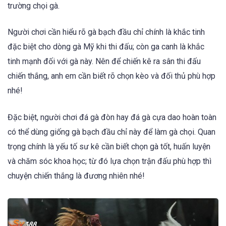
trường chọi gà.
Người chơi cần hiểu rõ gà bạch đầu chỉ chính là khắc tinh
đặc biệt cho dòng gà Mỹ khi thi đấu; còn ga canh là khắc
tinh mạnh đối với gà này. Nên để chiến kê ra sân thi đấu
chiến thắng, anh em cần biết rõ chọn kèo và đối thủ phù hợp
nhé!
Đặc biệt, người chơi đá gà đòn hay đá gà cựa dao hoàn toàn
có thể dùng giống gà bạch đầu chỉ này để làm gà chọi. Quan
trọng chính là yếu tố sư kê cần biết chọn gà tốt, huấn luyện
và chăm sóc khoa học; từ đó lựa chọn trận đấu phù hợp thì
chuyện chiến thắng là đương nhiên nhé!