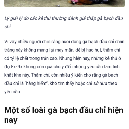
Lý giải lý do các kê thủ thường đánh giá thấp gà bạch đầu
chỉ
Vì vậy nhiều người chơi rằng nuôi dòng gà bạch đầu chỉ chân
trắng này không mang lại may mắn, dễ bị hao hụt, thậm chí
có tỷ lệ chết trong trận cao. Nhưng hiện nay, những kê thủ ở
độ 8x-9x không còn quá chú ý đến những yêu cầu tâm linh
khắt khe này. Thậm chí, còn nhiều ý kiến cho rằng gà bạch
đầu chỉ là “hàng hiếm”, khó tìm thấy hoặc chỉ sở hữu theo
yêu cầu.
Một số loài gà bạch đầu chỉ hiện
nay