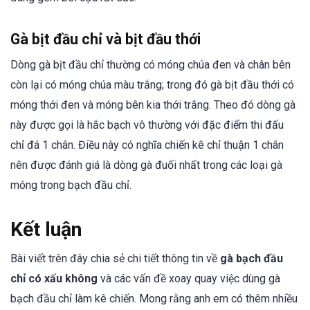
Gà bịt đầu chỉ và bịt đầu thới
Dòng gà bịt đầu chỉ thường có móng chúa đen và chân bên
còn lại có móng chúa màu trắng; trong đó gà bịt đầu thới có
móng thới đen và móng bên kia thới trắng. Theo đó dòng gà
này được gọi là hắc bạch vô thường với đặc điểm thi đấu
chỉ đá 1 chân. Điều này có nghĩa chiến kê chỉ thuận 1 chân
nên được đánh giá là dòng gà đuối nhất trong các loại gà
móng trong bạch đầu chỉ.
Kết luận
Bài viết trên đây chia sẻ chi tiết thông tin về
gà bạch đầu
chỉ có xấu không
và các vấn đề xoay quay việc dùng gà
bạch đầu chỉ làm kê chiến. Mong rằng anh em có thêm nhiều