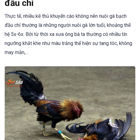
đầu chỉ
Thực tế, nhiều kê thủ khuyến cáo không nên nuôi gà bạch
đầu chỉ thường là những người nuôi gà lớn tuổi, khoảng thế
hệ 5x-6x. Bởi từ thời xa xưa ông bà ta thường có nhiều tín
ngưỡng khắt khe như màu trắng thể hiện sự tang tóc, không
may mắn,…