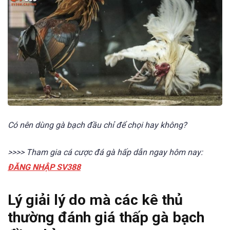
Có nên dùng gà bạch đầu chỉ để chọi hay không?
>>>> Tham gia cá cược đá gà hấp dẫn ngay hôm nay:
ĐĂNG NHẬP SV388
Lý giải lý do mà các kê thủ
thường đánh giá thấp gà bạch