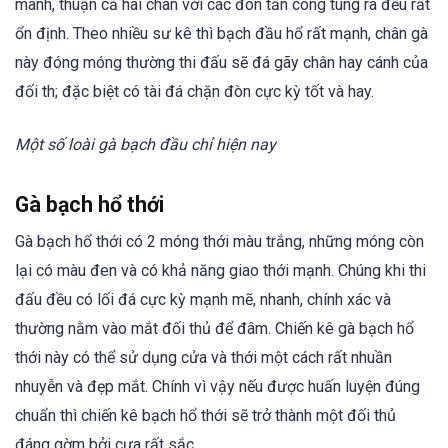
mãnh, thuận cả hai chân với các đòn tấn công tung ra đều rất
ổn định. Theo nhiều sư kê thì bạch đầu hổ rất mạnh, chân gà
này đóng móng thường thi đấu sẽ đá gãy chân hay cánh của
đối th; đặc biệt có tài đá chặn đòn cực kỳ tốt và hay.
Một số loài gà bạch đầu chỉ hiện nay
Gà bạch hổ thới
Gà bạch hổ thới có 2 móng thới màu trắng, những móng còn
lại có màu đen và có khả năng giao thới mạnh. Chúng khi thi
đấu đều có lối đá cực kỳ mạnh mẽ, nhanh, chính xác và
thường nằm vào mắt đối thủ để đâm. Chiến kê gà bạch hổ
thới này có thể sử dụng cửa và thới một cách rất nhuần
nhuyễn và đẹp mắt. Chính vì vậy nếu được huấn luyện đúng
chuẩn thì chiến kê bạch hổ thới sẽ trở thành một đối thủ
đáng gờm bởi cựa rất sắc.