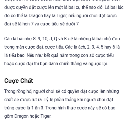
được quyền đặt cược lên một lá bài cụ thể nào đó. Lá bài lúc
đó có thể là Dragon hay là Tiger, nếu người chơi đặt cược
đại sẽ là hơn 7 và cược tiểu sẽ dưới 7.
Các lá bài như 8, 9, 10, J, Q và K sẽ là những lá bài chủ đạo
trong màn cược đại, cược tiểu. Các là ách, 2, 3, 4, 5 hay 6 là
lá tiểu bao. Nếu như kết quả nằm trong con số cược tiểu
hoặc cược đại thì bạn dành chiến thắng và ngược lại.
Cược Chất
Trong rồng hổ, người chơi sẽ có quyền đặt cược lên những
chất sẽ được rút ra. Tỷ lệ phần thắng khi người chơi đặt
trúng cược là 1 ăn 3. Trong hình thức cược này sẽ có bao
gồm Dragon hoặc Tiger.