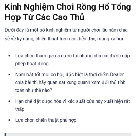
Kinh Nghiệm Chơi Rồng Hổ Tổng
Hợp Từ Các Cao Thủ
Dưới đây là một số kinh nghiệm từ người chơi lâu năm chia
sẻ về kỹ năng, chiến thuật trên các diễn đàn, mạng xã hội.
Lựa chọn tham gia cá cược tại những nhà cái được cấp
phép hoạt động.
Nắm bắt tốt mọi cơ hội, đặc biệt là thời điểm Dealer
chia bài thì hãy quan sát xung quanh xem đối thủ tính
toán như thế nào?
Hạn chế đặt cược hòa vì xác suất cửa này xuất hiện rất
thấp
Lựa chọn chiến thuật phù hợp.