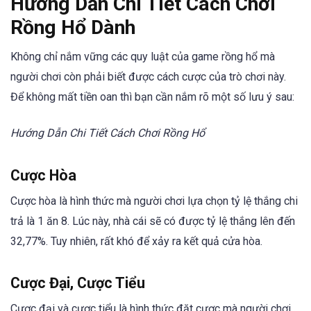
Hướng Dẫn Chi Tiết Cách Chơi
Rồng Hổ Dành
Không chỉ nắm vững các quy luật của game rồng hổ mà
người chơi còn phải biết được cách cược của trò chơi này.
Để không mất tiền oan thì bạn cần nắm rõ một số lưu ý sau:
Hướng Dẫn Chi Tiết Cách Chơi Rồng Hổ
Cược Hòa
Cược hòa là hình thức mà người chơi lựa chọn tỷ lệ thắng chi
trả là 1 ăn 8. Lúc này, nhà cái sẽ có được tỷ lệ thắng lên đến
32,77%. Tuy nhiên, rất khó để xảy ra kết quả cửa hòa.
Cược Đại, Cược Tiểu
Cược đại và cược tiểu là hình thức đặt cược mà người chơi