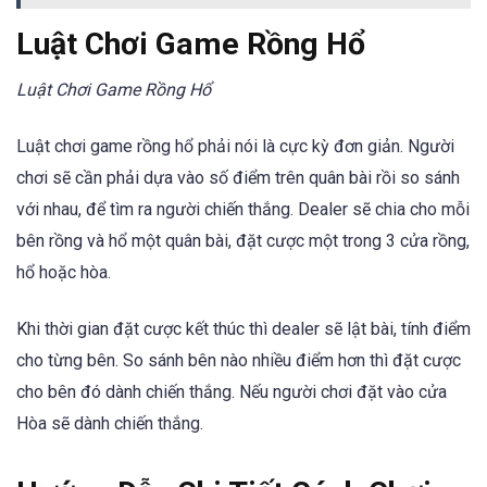
Luật Chơi Game Rồng Hổ
Luật Chơi Game Rồng Hổ
Luật chơi game rồng hổ phải nói là cực kỳ đơn giản. Người
chơi sẽ cần phải dựa vào số điểm trên quân bài rồi so sánh
với nhau, để tìm ra người chiến thắng. Dealer sẽ chia cho mỗi
bên rồng và hổ một quân bài, đặt cược một trong 3 cửa rồng,
hổ hoặc hòa.
Khi thời gian đặt cược kết thúc thì dealer sẽ lật bài, tính điểm
cho từng bên. So sánh bên nào nhiều điểm hơn thì đặt cược
cho bên đó dành chiến thắng. Nếu người chơi đặt vào cửa
Hòa sẽ dành chiến thắng.