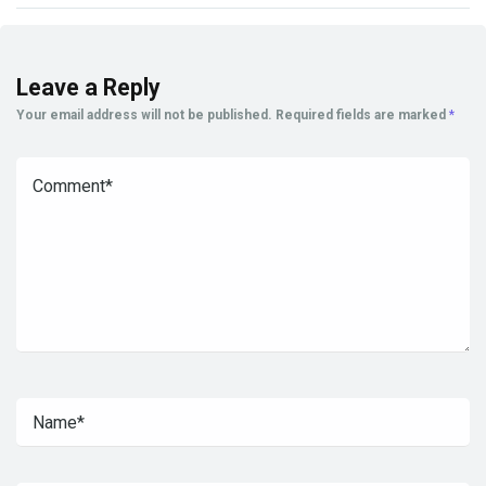
Leave a Reply
Your email address will not be published.
Required fields are marked
*