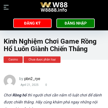
ĐĂNG KÝ
ĐĂNG NHẬP
Kinh Nghiệm Chơi Game Rồng
Hổ Luôn Giành Chiến Thắng
Casino
Chưa được phân loại
by
pbn2_rye
April 21, 2025
0
Chơi
Rồng hổ
thì người chơi cần nắm rõ luật chơi để dành
được chiến thắng. Hãy cùng khám phá ngay những nội