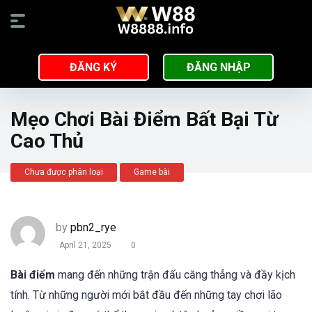
ĐĂNG KÝ
ĐĂNG NHẬP
Mẹo Chơi Bài Điểm Bất Bại Từ
Cao Thủ
Chưa được phân loại
Game bài
by
pbn2_rye
April 21, 2025
0
Bài điểm
mang đến những trận đấu căng thẳng và đầy kịch
tính. Từ những người mới bắt đầu đến những tay chơi lão