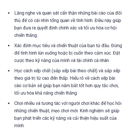
Lắng nghe và quan sát cẩn thận những bài cào của đối
thủ để có cái nhìn tổng quan về tình hình. Điều này giúp
bạn đưa ra quyết định chính xác và tối ưu hóa cơ hội
chiến thắng.
Xác định mục tiêu và chiến thuật của bạn từ đầu. Đừng
để tình hình lún xuống hoặc bị cuốn theo cảm xúc. Đặt
cược theo kỹ năng của mình và tài chính cá nhân.
Học cách xếp chất (sắp xếp bài theo chất) và sắp xếp
theo giá trị từ cao đến thấp. Hiểu rõ về cách xếp bài
cào cơ bản sẽ giúp bạn nắm bắt tốt hơn quy tắc chơi,
tối ưu hóa khả năng chiến thắng.
Chơi nhiều và tương tác với người chơi khác để học hỏi
những chiến thuật, mẹo chơi mới. Kinh nghiệm sẽ giúp
bạn phát triển các kỹ năng và cải thiện hiệu suất của
mình.