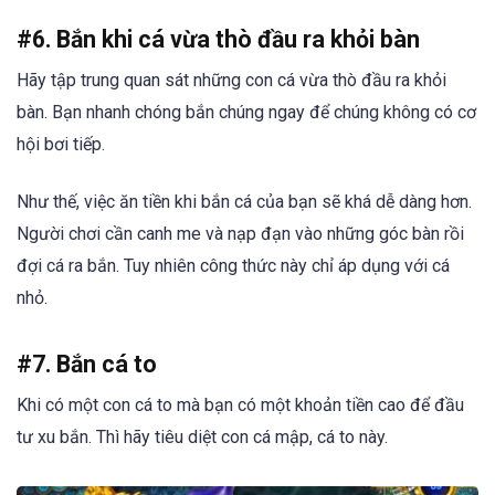
#6. Bắn khi cá vừa thò đầu ra khỏi bàn
Hãy tập trung quan sát những con cá vừa thò đầu ra khỏi
bàn. Bạn nhanh chóng bắn chúng ngay để chúng không có cơ
hội bơi tiếp.
Như thế, việc ăn tiền khi bắn cá của bạn sẽ khá dễ dàng hơn.
Người chơi cần canh me và nạp đạn vào những góc bàn rồi
đợi cá ra bắn. Tuy nhiên công thức này chỉ áp dụng với cá
nhỏ.
#7. Bắn cá to
Khi có một con cá to mà bạn có một khoản tiền cao để đầu
tư xu bắn. Thì hãy tiêu diệt con cá mập, cá to này.