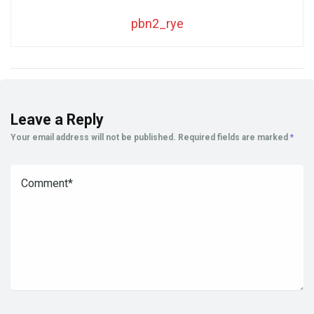
pbn2_rye
Leave a Reply
Your email address will not be published.
Required fields are marked
*