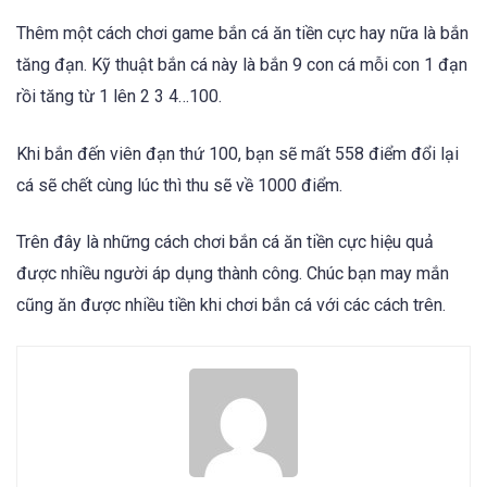
Thêm một cách chơi game bắn cá ăn tiền cực hay nữa là bắn
tăng đạn. Kỹ thuật bắn cá này là bắn 9 con cá mỗi con 1 đạn
rồi tăng từ 1 lên 2 3 4…100.
Khi bắn đến viên đạn thứ 100, bạn sẽ mất 558 điểm đổi lại
cá sẽ chết cùng lúc thì thu sẽ về 1000 điểm.
Trên đây là những cách chơi bắn cá ăn tiền cực hiệu quả
được nhiều người áp dụng thành công. Chúc bạn may mắn
cũng ăn được nhiều tiền khi chơi bắn cá với các cách trên.