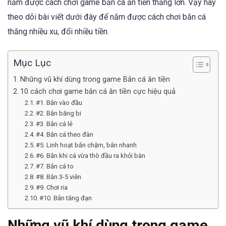
nắm được cách chơi game bắn cá ăn tiền thắng lớn. Vậy hãy
theo dõi bài viết dưới đây để nắm được cách chơi bắn cá
thắng nhiều xu, đổi nhiều tiền.
Mục Lục
Những vũ khí dùng trong game Bắn cá ăn tiền
10 cách chơi game bắn cá ăn tiền cực hiệu quả
#1. Bắn vào đầu
#2. Bắn băng bi
#3. Bắn cá lẻ
#4. Bắn cá theo đàn
#5. Linh hoạt bắn chậm, bắn nhanh
#6. Bắn khi cá vừa thò đầu ra khỏi bàn
#7. Bắn cá to
#8. Bắn 3-5 viên
#9. Chơi ria
#10. Bắn tăng đạn
Những vũ khí dùng trong game