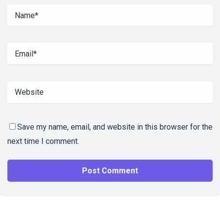
Save my name, email, and website in this browser for the
next time I comment.