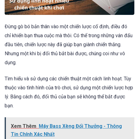
Đừng gò bó bản thân vào một chiến lược cố định, điều đó
chỉ khiến bạn thua cuộc mà thôi. Có thể trong những ván đấu
đầu tiên, chiến lược này đã giúp bạn giành chiến thắng.
Nhưng một khi bị đối thủ bắt bài được, chúng coi như vô
dụng.
Tìm hiểu và sử dụng các chiến thuật một cách linh hoạt. Tùy
thuộc vào tình hình của trò chơi, sử dụng một chiến lược hợp
lý. Bằng cách đó, đối thủ của bạn sẽ không thể bắt được
bạn.
Xem Thêm
Máy Bass Xèng Đổi Thưởng - Thông
Tin Chính Xác Nhất