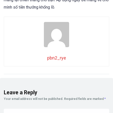
mình số tiền thưởng khổng lồ.
pbn2_rye
Leave a Reply
Your email address will not be published.
Required fields are marked
*