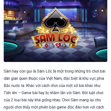
Sâm hay còn gọi là Sâm Lốc là một trong những trò chơi bài
dân gian quen thuộc của Việt Nam, đặc biệt là khu vực phía
Bắc nước ta. Khác với cách chơi của một số bài khác như
Tiến lên – Game bài hay bị nhầm lẫn với Sâm. Bởi luật chơi
của 2 loại bài này khá giống nhau. Chơi Sâm mang lại cho
người chơi thấy một phiên bản game độc ​​đáo hơn với cách