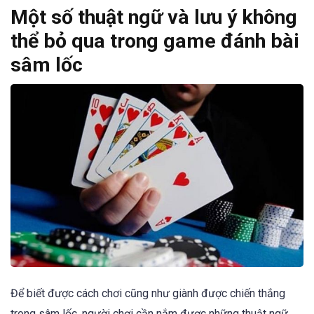
Một số thuật ngữ và lưu ý không
thể bỏ qua trong game đánh bài
sâm lốc
Để biết được cách chơi cũng như giành được chiến thắng
trong sâm lốc, người chơi cần nắm được những thuật ngữ