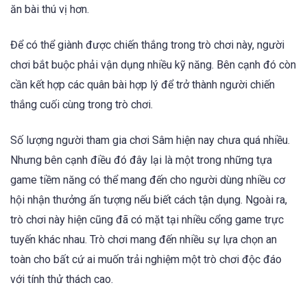
ăn bài thú vị hơn.
Để có thể giành được chiến thắng trong trò chơi này, người
chơi bắt buộc phải vận dụng nhiều kỹ năng. Bên cạnh đó còn
cần kết hợp các quân bài hợp lý để trở thành người chiến
thắng cuối cùng trong trò chơi.
Số lượng người tham gia chơi Sâm hiện nay chưa quá nhiều.
Nhưng bên cạnh điều đó đây lại là một trong những tựa
game tiềm năng có thể mang đến cho người dùng nhiều cơ
hội nhận thưởng ấn tượng nếu biết cách tận dụng. Ngoài ra,
trò chơi này hiện cũng đã có mặt tại nhiều cổng game trực
tuyến khác nhau. Trò chơi mang đến nhiều sự lựa chọn an
toàn cho bất cứ ai muốn trải nghiệm một trò chơi độc đáo
với tính thử thách cao.