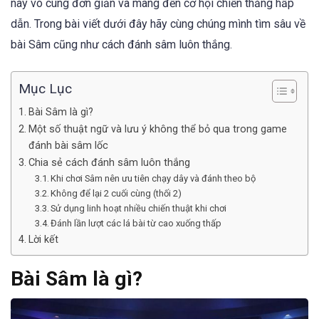
này vô cùng đơn giản và mang đến cơ hội chiến thắng hấp
dẫn. Trong bài viết dưới đây hãy cùng chúng mình tìm sâu về
bài Sâm cũng như cách đánh sâm luôn thắng.
Mục Lục
Bài Sâm là gì?
Một số thuật ngữ và lưu ý không thể bỏ qua trong game
đánh bài sâm lốc
Chia sẻ cách đánh sâm luôn thắng
Khi chơi Sâm nên ưu tiên chạy dây và đánh theo bộ
Không để lại 2 cuối cùng (thối 2)
Sử dụng linh hoạt nhiều chiến thuật khi chơi
Đánh lần lượt các lá bài từ cao xuống thấp
Lời kết
Bài Sâm là gì?