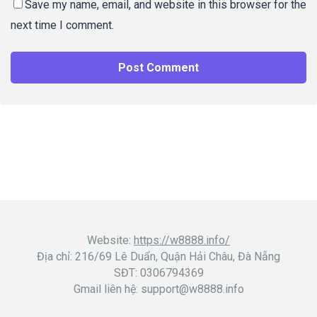
Save my name, email, and website in this browser for the
next time I comment.
Website:
https://w8888.info/
Địa chỉ: 216/69 Lê Duẩn, Quận Hải Châu, Đà Nẵng
SĐT: 0306794369
Gmail liên hệ:
support@w8888.info